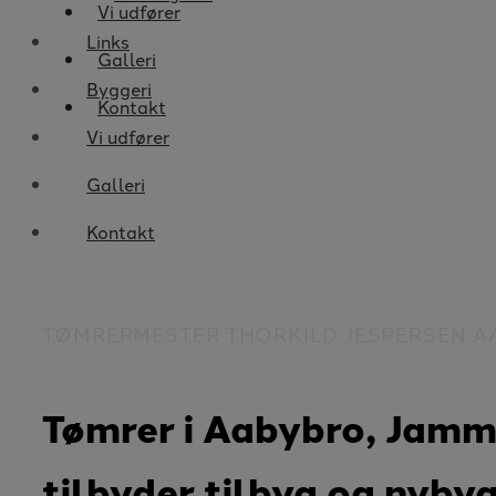
Vi udfører
Links
Galleri
Byggeri
Kontakt
Vi udfører
Galleri
Kontakt
TØMRERMESTER THORKILD JESPERSEN A
Tømrer i Aabybro, Jam
tilbyder tilbyg og nyby