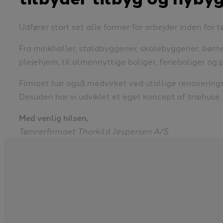
Udfører stort set alle former for arbejder inden for 
Fra minkhaller, staldbyggerier, skolebyggerier, børne
plejehjem, til almennyttige boliger, ferieboliger og p
Firmaet har også medvirket ved utallige renovering
Desuden har vi udviklet et eget koncept af træhuse.
Med venlig hilsen,
Tømrerfirmaet Thorkild Jespersen A/S