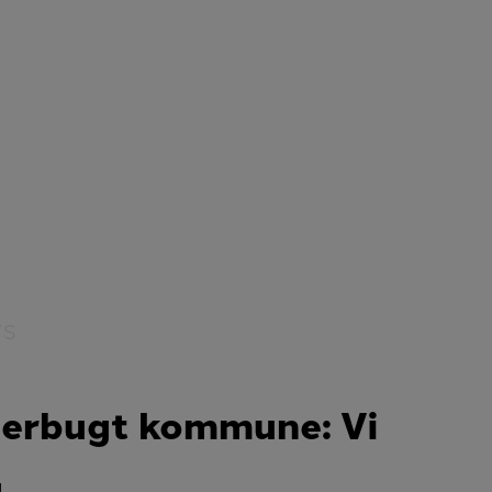
/S
merbugt kommune: Vi
g