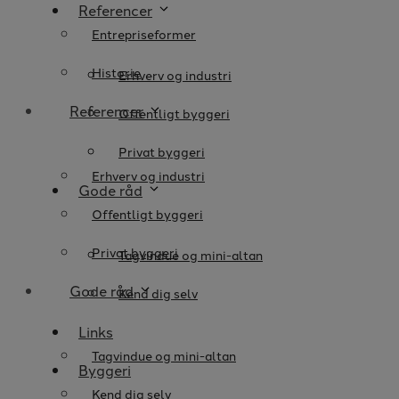
Referencer
Entrepriseformer
Historie
Erhverv og industri
Referencer
Offentligt byggeri
Privat byggeri
Erhverv og industri
Gode råd
Offentligt byggeri
Privat byggeri
Tagvindue og mini-altan
Gode råd
Kend dig selv
Links
Tagvindue og mini-altan
Byggeri
Kend dig selv