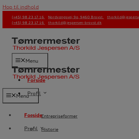
Hop til indhold
(+45) 98 23 17 16
Nordvangsvej 9a, 9460 Brovst
thorkild@jespers
(+45) 98 23 17 16
thorkild@jespersen-brovst.dk
Menu
Forside
Profil
Menu
Forside
Entrepriseformer
Profil
Historie