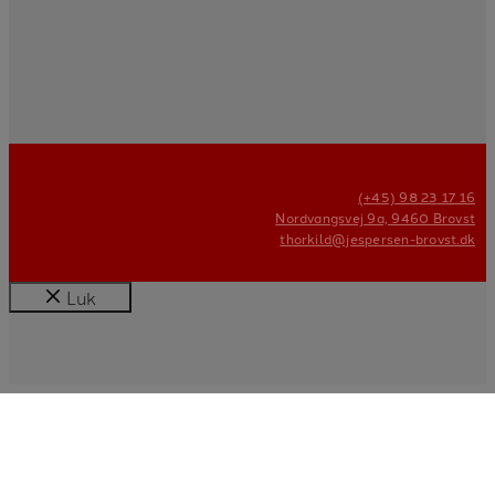
(+45) 98 23 17 16
Nordvangsvej 9a, 9460 Brovst
thorkild@jespersen-brovst.dk
Luk