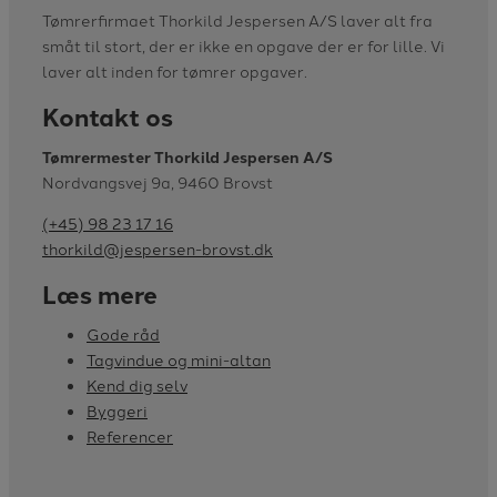
Tømrerfirmaet Thorkild Jespersen A/S laver alt fra
småt til stort, der er ikke en opgave der er for lille. Vi
laver alt inden for tømrer opgaver.
Kontakt os
Tømrermester Thorkild Jespersen A/S
Nordvangsvej 9a, 9460 Brovst
(+45) 98 23 17 16
thorkild@jespersen-brovst.dk
Læs mere
Gode råd
Tagvindue og mini-altan
Kend dig selv
Byggeri
Referencer