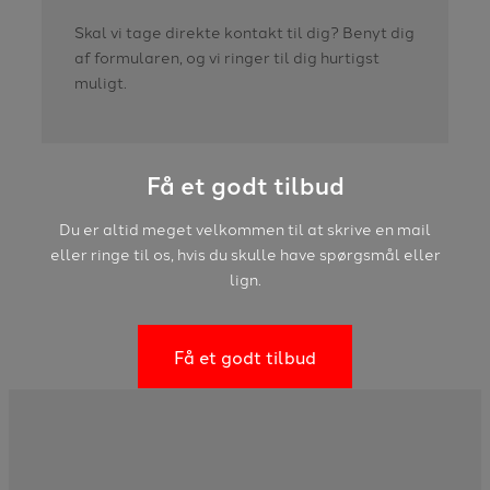
Skal vi tage direkte kontakt til dig? Benyt dig
af formularen, og vi ringer til dig hurtigst
muligt.
Få et godt tilbud
​Du er altid meget velkommen til at skrive en mail
eller ringe til os, hvis du skulle have spørgsmål eller
lign.
Få et godt tilbud