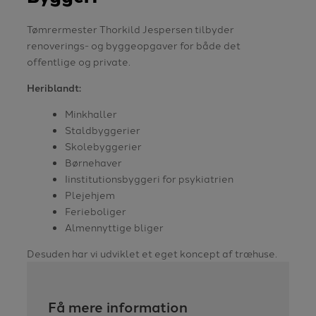
​Tømrermester Thorkild Jespersen tilbyder
renoverings- og byggeopgaver for både det
offentlige og private.
Heriblandt:
Minkhaller
Staldbyggerier
Skolebyggerier
Børnehaver
Iinstitutionsbyggeri for psykiatrien
Plejehjem
Ferieboliger
Almennyttige bliger
Desuden har vi udviklet et eget koncept af træhuse.​
Få mere information