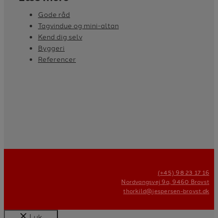
Gode råd
Tagvindue og mini-altan
Kend dig selv
Byggeri
Referencer
(+45) 98 23 17 16
Nordvangsvej 9a, 9460 Brovst
thorkild@jespersen-brovst.dk
Luk