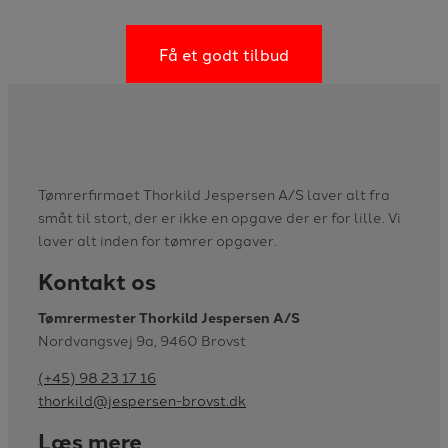
Få et godt tilbud
Tømrerfirmaet Thorkild Jespersen A/S laver alt fra
småt til stort, der er ikke en opgave der er for lille. Vi
laver alt inden for tømrer opgaver.
Kontakt os
Tømrermester Thorkild Jespersen A/S
Nordvangsvej 9a, 9460 Brovst
(+45) 98 23 17 16
thorkild@jespersen-brovst.dk
Læs mere