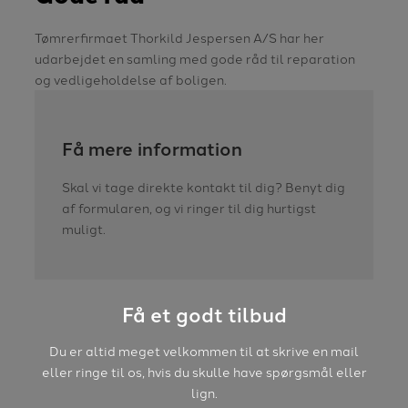
Tømrerfirmaet Thorkild Jespersen A/S har her
udarbejdet en samling med gode råd til reparation
og vedligeholdelse af boligen.​
Få mere information
Skal vi tage direkte kontakt til dig? Benyt dig
af formularen, og vi ringer til dig hurtigst
muligt.
Få et godt tilbud
​Du er altid meget velkommen til at skrive en mail
eller ringe til os, hvis du skulle have spørgsmål eller
lign.