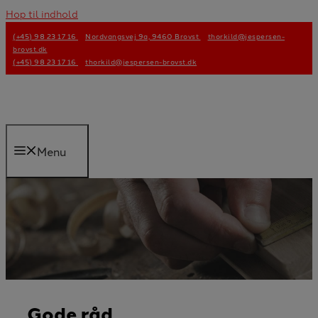
Hop til indhold
(+45) 98 23 17 16
Nordvangsvej 9a, 9460 Brovst
thorkild@jespersen-
brovst.dk
(+45) 98 23 17 16
thorkild@jespersen-brovst.dk
Menu
Gode råd